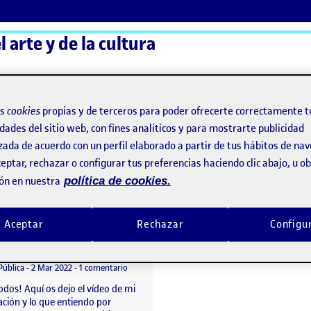
 arte y de la cultura
ActiFolios
Ay
os
cookies
propias y de terceros para poder ofrecerte correctamente t
dades del sitio web, con fines analíticos y para mostrarte publicidad
zada de acuerdo con un perfil elaborado a partir de tus hábitos de na
urales y el arte pop
eptar, rechazar o configurar tus preferencias haciendo clic abajo, u 
ón en nuestra
política de cookies.
Culturales y el arte pop
Aceptar
Rechazar
Configu
PEC 1 – Presentación y definición de cultura
o por
Publicado por
Nadia Pérez Guerra
1.docx/pdf
Visibilidad:
Fecha de publicación
en PEC 1 – Presentación y definición de cultura
Pública
-
2 Mar 2022
-
1 comentario
odos! Aquí os dejo el vídeo de mi
ación y lo que entiendo por