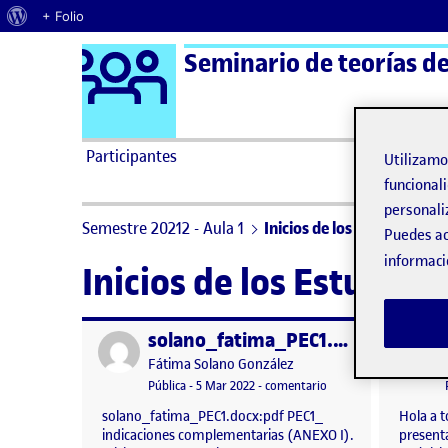
Acerca de WordPress
+ Folio
Logo Ágora
Seminario de teorías del
Saltar al contenido
Participantes
Utilizam
funcionali
personali
Semestre 20212 - Aula 1
Inicios de los Estudios Cult
Puedes ac
informaci
Inicios de los Estudios 
solano_fatima_PEC1.docx/pdf
Publicado por
Publicad
Publicado por
Fátima Solano González
Visibilidad:
Fecha de publicación
en solano_fatima_PEC
Pública
-
5 Mar 2022
-
comentario
solano_fatima_PEC1.docx:pdf PEC1_
Hola a t
indicaciones complementarias (ANEXO I).
present