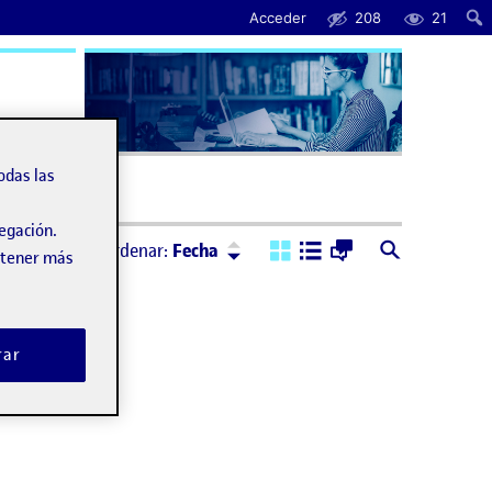
Acceder
208
21
uda
odas las
vegación.
Ordenar:
Descendente
Ordenar:
Fecha
obtener más
rar