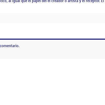
, al igual que el papel del el creador o artista y el receptor. El s
 comentario.
as