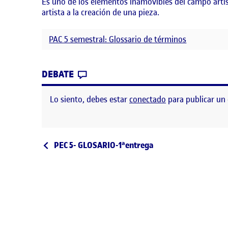
Es uno de los elementos inamovibles del campo artístico
artista a la creación de una pieza.
PAC 5 semestral: Glossario de términos
CONTRIBUTION
0
EN GLOSARIO: SUJETO
DEBATE
Lo siento, debes estar
conectado
para publicar un
Navegación de entrad
Entrada anterior
PEC 5- GLOSARIO-1ªentrega