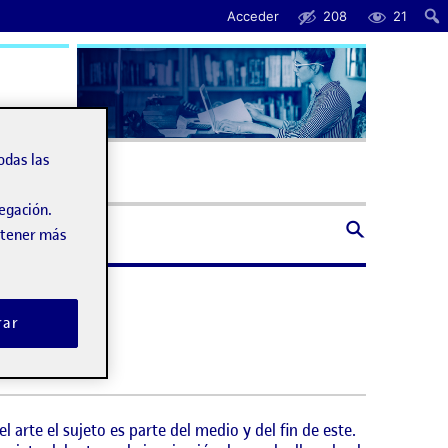
Acceder
208
21
uda
odas las
vegación.
obtener más
rar
arte el sujeto es parte del medio y del fin de este.