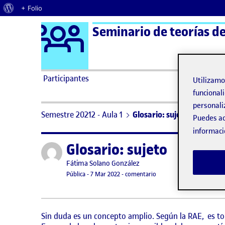
Acerca de WordPress
+ Folio
Logo Ágora
Seminario de teorías del
Saltar al contenido
Participantes
Utilizam
funcionali
personali
Semestre 20212 - Aula 1
Glosario: sujeto
Puedes ac
informaci
Glosario: sujeto
Publicado por
Publicado por
Fátima Solano González
Visibilidad:
Fecha de publicación
en Glosario: sujeto
Pública
-
7 Mar 2022
-
comentario
Sin duda es un concepto amplio. Según la RAE, es todo